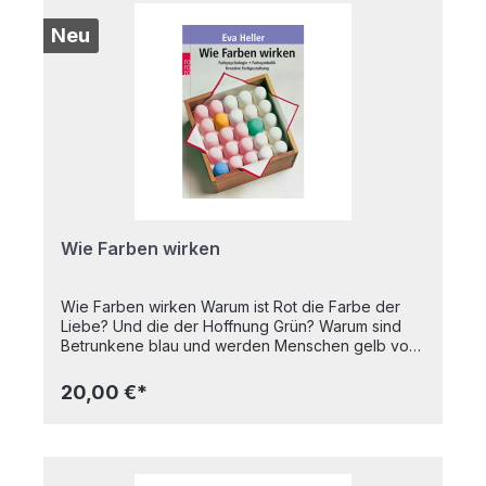
Neu
Wie Farben wirken
Wie Farben wirken Warum ist Rot die Farbe der
Liebe? Und die der Hoffnung Grün? Warum sind
Betrunkene blau und werden Menschen gelb vor
Neid? Ist Schwarz eine Farbe?Eva Heller
entschlüsselt unsere Vorstellungen von Farben
20,00 €*
und zeigt ihre Wirkung und Bedeutung auf
unterhaltsame und informative Art und Weise. Hier
erfahren Sie alles über- Psychologische
Wirkungen von Farben- Farbsymboliken in der
Sprache- Weibliche und männliche Farben-