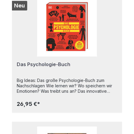
Kulturell unterschiedliche Farbwirkungen- Kreative
Neu
Farbgestaltung- Symbolik von FarbenEva Heller
296 Seiten, 2004Taschenbuch
Das Psychologie-Buch
Big Ideas: Das große Psychologie-Buch zum
Nachschlagen Wie lernen wir? Wo speichern wir
Emotionen? Was treibt uns an? Das innovative
Nachschlagewerk aus der DK Erfolgsreihe Big
Ideas führt durch über 100 große psychologische
26,95 €*
Ideen und Disziplinen – abwechslungsreich
aufbereitet in leicht verständlichen Texten und
originellen Grafiken. Von den Wurzeln der
Psychologie bis zu modernen Studien über
Autismus und Psychiatrie: Auf eine kurze