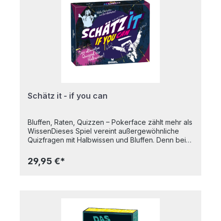
werfen, während die Sanduhr immer weiter läuft.
Welches Team schafft es mit den erspielten
Punkten der richtigen Antworten zuerst ins Ziel?
200 Spielkarten, Spielbrett, Spielfiguren, Schieber,
Sanduhr, Spielanleitung
Schätz it - if you can
Bluffen, Raten, Quizzen – Pokerface zählt mehr als
WissenDieses Spiel vereint außergewöhnliche
Quizfragen mit Halbwissen und Bluffen. Denn bei
„Schätz it – if you can“ gewinnt nicht, wer am
meisten weiß, sondern wer am besten blufft.
29,95 €*
Spieler*innen, die am Zug sind, decken die
Begriffe in der richtigen Reihenfolge auf. Der*die
nächste Spieler*in bringt die Begriffe entweder in
die richtige Reihenfolge oder segnet die
Reihenfolge ab und deckt einen weiteren Begriff
auf. Bei Anzweiflung werden die Antworten direkt
kontrolliert.So wird's gespielt:+ Gespielt wird