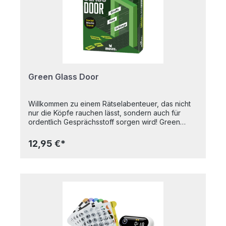
Green Glass Door
Willkommen zu einem Rätselabenteuer, das nicht
nur die Köpfe rauchen lässt, sondern auch für
ordentlich Gesprächsstoff sorgen wird! Green
Glass Door ist das Spiel, das die sozialen Medien
zum Brodeln bringt, und ihr jetzt selbst Teil dieses
12,95 €*
viralen Phänomens werden könnt.Kein Stift und
Papier nötig – einfach zusammenkommen, eine
Karte ziehen und losrätseln! Mit drei
unterschiedlichen Schwierigkeitsstufen ist für
jeden etwas dabei, egal ob Rätselneuling oder
Experte. Aber Vorsicht: Jede Runde hütet eine
geheime Regel, die es zu knacken gilt. Dabei ist
Wortgeschick und Kombinationsgabe gefragt,
denn nur wer die versteckte Regel durchschaut,