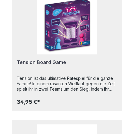
Tension Board Game
Tension ist das ultimative Ratespiel für die ganze
Familie! In einem rasanten Wettlauf gegen die Zeit
spielt ihr in zwei Teams um den Sieg, indem ihr
versucht, möglichst viele Antworten zu den
vorgegebenen Themen zu finden. Ob Eiscreme-
34,95 €*
Sorten, Superhelden oder Ed Sheeran Songs -
der Ratespaß ist dank origineller Kategorien
garantiert! Aber es gibt einen Haken - denn es
zählen nur Antworten, die genau mit der Liste auf
der Themenkarte übereinstimmen! Also gilt es, so
viele Antworten wie möglich in die Runde zu