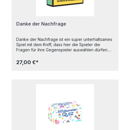
Danke der Nachfrage
Danke der Nachfrage ist ein super unterhaltsames
Spiel mit dem Kniff, dass hier die Spieler die
Fragen für ihre Gegenspieler auswählen dürfen.
Ziel des Spiels ist es, die anderen Spieler mit
Fragen, die sie wahrscheinlich nicht beantworten
27,00 €*
können, schnellstmöglich aus dem Spiel zu
werfen. Denn wer eine Frage falsch beantwortet,
ist raus. Aber wer richtig antwortet bleibt im Spiel
und darf bestimmen, wer die nächste Frage
beantworten muss. So scheidet einer nach dem
anderen aus und der Letzte, der übrig bleibt,
gewinnt die Runde! Ein kurzweiliges Spiel mit
hohem Tempo und mehr als 400 interessanten
Fragen ganz ohne komplizierte Regeln. Genauso
simpel wie unterhaltsam! Das ausgefallene
Gesellschaftsspiel ist das perfekte Mitbringsel für
einen tollen Spieleabend mit der Familie oder mit
Freunden! Spieleranzahl bis: 8 Spieler und mehr