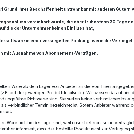
auf Grund ihrer Beschaffenheit untrennbar mit anderen Gütern
rtragsschluss vereinbart wurde, die aber frühestens 30 Tage 
f die der Unternehmer keinen Einfluss hat,
rsoftware in einer versiegelten Packung, wenn die Versiegel
ierten mit Ausnahme von Abonnement-Verträgen.
estellten Ware ab dem Lager von Anbieter an die von Ihnen angegebe
z.B. auf der jeweiligen Produktdetailseite). Wir weisen darauf hin
nd ungefähre Richtwerte sind. Sie stellen keine verbindlichen bzw. 
ls verbindlicher Termin bezeichnet ist. Sofern Anbieter während der
rmiert.
en Ware nicht in der Lage sind, weil unser Lieferant seine vertraglic
 darüber informiert, dass das bestellte Produkt nicht zur Verfügung 