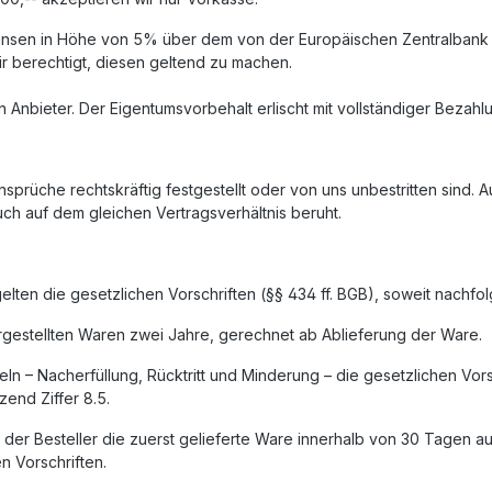
Zinsen in Höhe von 5% über dem von der Europäischen Zentralbank b
r berechtigt, diesen geltend zu machen.
n Anbieter. Der Eigentumsvorbehalt erlischt mit vollständiger Bezah
sprüche rechtskräftig festgestellt oder von uns unbestritten sind.
ch auf dem gleichen Vertragsverhältnis beruht.
lten die gesetzlichen Vorschriften (§§ 434 ff. BGB), soweit nachfol
ergestellten Waren zwei Jahre, gerechnet ab Ablieferung der Ware.
ngeln – Nacherfüllung, Rücktritt und Minderung – die gesetzlichen V
end Ziffer 8.5.
hat der Besteller die zuerst gelieferte Ware innerhalb von 30 Tage
 Vorschriften.