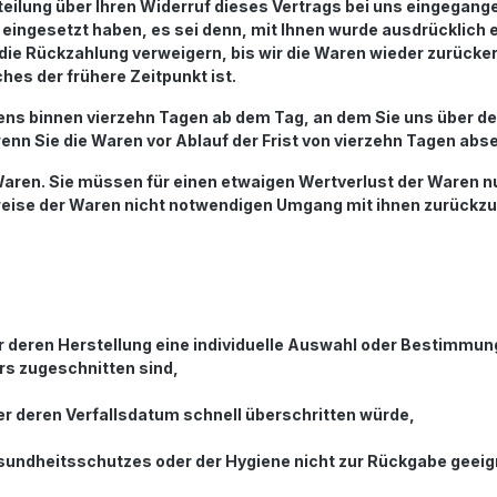
eilung über Ihren Widerruf dieses Vertrags bei uns eingegang
 eingesetzt haben, es sei denn, mit Ihnen wurde ausdrücklich 
ie Rückzahlung verweigern, bis wir die Waren wieder zurücke
es der frühere Zeitpunkt ist.
tens binnen vierzehn Tagen ab dem Tag, an dem Sie uns über de
enn Sie die Waren vor Ablauf der Frist von vierzehn Tagen abs
Waren. Sie müssen für einen etwaigen Wertverlust der Waren n
eise der Waren nicht notwendigen Umgang mit ihnen zurückzuf
 für deren Herstellung eine individuelle Auswahl oder Bestimmu
rs zugeschnitten sind,
er deren Verfallsdatum schnell überschritten würde,
esundheitsschutzes oder der Hygiene nicht zur Rückgabe geeign