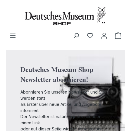
alt springen
Ware
Deutsches Museum Shop
Newsletter abonnieren!
Abonnieren Sie unseren Newsletter und Sie
werden stets
als Erster über neue Artikel und Angebote
informiert.
Der Newsletter ist natürlich jederzeit über
einen Link
oder auf dieser Seite wieder abbestellbar.