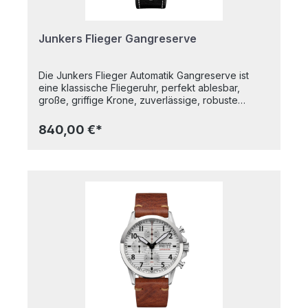
Junkers Flieger Gangreserve
Die Junkers Flieger Automatik Gangreserve ist
eine klassische Fliegeruhr, perfekt ablesbar,
große, griffige Krone, zuverlässige, robuste
Verarbeitung. Um immer im Bilde zu sein, wieviel
Benzin die Uhr noch im Tank hat, wurde oben auf
840,00 €*
dem Zifferblatt zudem eine Gangreserveanzeige
integriert, die sich auch gestalterisch perfekt in
das Zifferblatt einfügt. Highlights:- Saphirglas-
Wellblech-Zifferblatt- 10 atm wasserdicht-
Verschraubte Krone- Automatikwerk mit
Gangreserveanzeige- Fluoreszierende Zeiger
und Ziffern- GlasbodenGehäusedurchmesser: 42
mmAlle Junkers-Uhren sind Made in
Germany.Unter der Marke Junkers werden sowohl
historische Flugzeuge mit modernster Technik als
auch hochqualitative Fliegeruhren hergestellt. Der
Name geht auf den Erfinder der
Ganzmetallflugzeuge, Hugo Junkers, zurück.