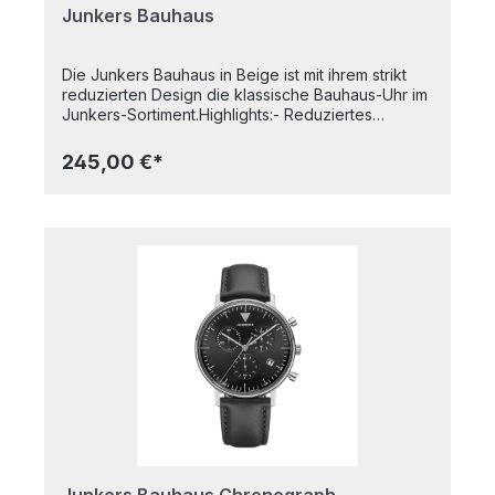
Junkers Bauhaus
Die Junkers Bauhaus in Beige ist mit ihrem strikt
reduzierten Design die klassische Bauhaus-Uhr im
Junkers-Sortiment.Highlights:- Reduziertes
Design- Gewölbtes Hesalitglas- Quarzwerk- 5 atm
wasserdicht- Fluoreszierende Zeiger- Weiches,
245,00 €*
klassisches LederarmbandGehäusedurchmesser:
40 mmAlle Junkers-Uhren sind Made in
GermanyJunkers und das Bauhaus, eine
Symbiose, die sich in Dessau fand und in den
wenigen Jahren bis zur Vertreibung durch die
Nationalsozialisten Errungenschaften
hervorbrachte, die wir heute als selbstverständlich
ansehen. So wie das Bauhaus wieder auflebte,
werden auch bei Junkers heute sowohl
historische Flugzeuge mit modernster Technik als
auch hochqualitative Flieger- und Bauhausuhren
hergestellt.