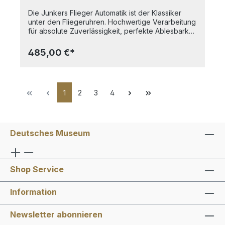
Die Junkers Flieger Automatik ist der Klassiker
unter den Fliegeruhren. Hochwertige Verarbeitung
für absolute Zuverlässigkeit, perfekte Ablesbarkeit
mit großen, im Dunkeln leuchtenden Ziffern und
Indizes, große Zwiebelkrone und das erste
485,00 €*
Passagierflugzeug der Welt auf dem Zifferblatt,
die Junkers F13, die heute wieder gebaut wird und
fliegt. Highlights:- Saphirglas- Automatikwerk-
Verschraubte Krone- Junkers F13 auf dem
1
2
3
4
Zifferblatt- Zeiger und Index fluoreszierend- 10
atm wasserdicht - Verschraubter
GlasbodenGehäusedurchmesser: 42 mmAlle
Junkers-Uhren sind Made in Germany.Unter der
Marke Junkers werden sowohl historische
Deutsches Museum
Flugzeuge mit modernster Technik als auch
hochqualitative Fliegeruhren hergestellt. Der Name
geht auf den Erfinder der Ganzmetallflugzeuge,
Hugo Junkers, zurück.
Shop Service
Information
Newsletter abonnieren