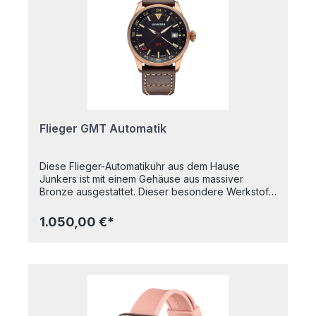
Krone10 atm
wasserdichtGlasbodenGehäusedurchmesser: 42
mmAlle Junkers-Uhren sind Made in
Germany.Unter der Marke Junkers werden sowohl
historische Flugzeuge mit modernster Technik als
auch hochqualitative Fliegeruhren hergestellt. Der
Name geht auf den Erfinder der
Ganzmetallflugzeuge, Hugo Junkers, zurück.
Flieger GMT Automatik
Diese Flieger-Automatikuhr aus dem Hause
Junkers ist mit einem Gehäuse aus massiver
Bronze ausgestattet. Dieser besondere Werkstoff
entwickelt im Laufe der Zeit eine einzigartige
Patina, wodurch jede Uhr zu einem wahren Unikat
1.050,00 €*
wird. Genauso wie ihr Träger verändert sich auch
jede Flieger Bronze GMT Uhr mit den Jahren und
erzählt damit ihre ganz eigene Geschichte. Das
GMT steht für Greenwitch Mean Time und
bedeutet, dass die Uhr eine zweite Zeitzone
anzeigen kann, perfekt abzulesen an der 24h-
Skala auf dem äußeren Ring um das