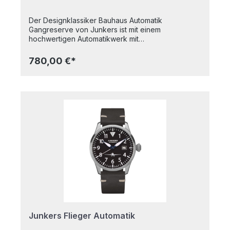
Der Designklassiker Bauhaus Automatik
Gangreserve von Junkers ist mit einem
hochwertigen Automatikwerk mit
Gangreserveanzeige ausgestattet. Das
unverwechselbare Bauhaus-Design erinnert an die
780,00 €*
Zusammenarbeit zwischen Junkers und den
Künstlern des Bauhauses in Dessau. Highlights:-
Automatikwerk mit Gangreserveanzeige-
Gewölbtes Hesalitglas- 5 atm wasserdicht-
Petrolfarbenes Zifferblatt, das je nach Lichteinfall
leicht changiert- Fluoresziernde Ziffern und
Zeiger- GlasbodenGehäusedurchmesser: 41
mmAlle Junkers-Uhren sind Made in GermanySo
wie das Bauhaus wieder auflebt, werden auch bei
Junkers heute sowohl historische Flugzeuge mit
modernster Technik als auch hochqualitative
Bauhaus- und Fliegeruhren hergestellt.
Junkers Flieger Automatik