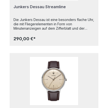
Junkers Dessau Streamline
Die Junkers Dessau ist eine besonders flache Uhr,
die mit Fliegerelementen in Form von
Minutenanzeigen auf dem Zifferblatt und der
klaren, geometrischen Form zeigt, dass sie aus
dem Hause Junkers in Dessau kommt. Highlights:-
290,00 €*
Saphirglas- Quarzwerk- 3 atm wasserdicht-
Superflache 6,75 mm hoch- Wellblech-
ZifferblattGehäusedurchmesser: 40 mmAlle
Junkers-Uhren sind Made in Germany.Unter der
Marke Junkers werden sowohl historische
Flugzeuge mit modernster Technik als auch
hochqualitative Fliegeruhren hergestellt. Der Name
geht auf den Erfinder der Ganzmetallflugzeuge,
Hugo Junkers, zurück.