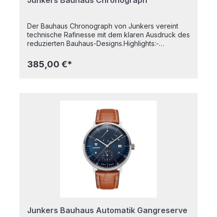
Junkers Bauhaus Chronograph
Der Bauhaus Chronograph von Junkers vereint
technische Rafinesse mit dem klaren Ausdruck des
reduzierten Bauhaus-Designs.Highlights:-
Quarzwerk- Chronograph 24h, 30m, 1s- Kleine
Sekunde- Gewölbtes Hesalitglas- 5 atm
385,00 €*
wasserdicht- Fluoresziernde
ZeigerGehäusedurchmesser: 40 mmAlle Junkers-
Uhren sind Made in GermanyJunkers und das
Bauhaus, eine Symbiose, die sich in Dessau fand
und in den wenigen Jahren bis zur Vertreibung
durch die Nationalsozialisten Errungenschaften
hervorbrachte, die wir heute als selbstverständlich
ansehen. So wie das Bauhaus wieder auflebte,
werden auch bei Junkers heute sowohl
historische Flugzeuge mit modernster Technik als
auch hochqualitative Flieger- und Bauhausuhren
hergestellt.
Junkers Bauhaus Automatik Gangreserve