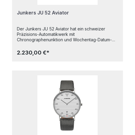
Junkers JU 52 Aviator
Der Junkers JU 52 Aviator hat ein schweizer
Präzisions-Automatikwerk mit
Chronographenunktion und Wochentag-Datum-
Anzeige. Das Gehäuse dieser
Hochleistungsmaschine ist besonders aufwendig
2.230,00 €*
entworfen, so dass es einerseits nach einem
echten Statement aussieht, sich andererseits
formvollendet an jedes Handgelenk
legt.Highlights:- Saphirglas- Wellblech-Zifferblatt-
Automatikwerk- Wochentag-Datum- Chronograph
12h, 30m, 1s- Fluoreszierende Zeiger und Ziffern-
Kronenschutz, verschraubte Krone- 10 atm
wasserdicht- GlasbodenGehäusedurchmesser: 42
mmAlle Junkers-Uhren sind Made in
Germany.Unter der Marke Junkers werden sowohl
historische Flugzeuge mit modernster Technik als
auch hochqualitative Fliegeruhren hergestellt. Der
Name geht auf den Erfinder der
Ganzmetallflugzeuge, Hugo Junkers, zurück.