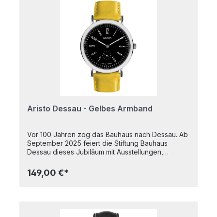
perfektes Ablesen der Uhrzeit. Die Anordnung der
Ziffern in Ihrer Form folgen der Funktion der Uhr.
Der Sekundenzeiger mit seiner dezentralen Lage
ist ein weiterer Funktionszeiger.Das
Edelstahlgehäuse ist poliert, Ø 35 mm, 5 atm
wasserdicht, Mineralglas.Im Innern tickt ein
Schweizer Ronda Quarzwerk 1069 mit dezentraler
Sekunde.Das farblich abgestimmte rote
Lederband verleiht der Uhr einen besonderen
Charakter. Diese Uhr wurde entworfen und
hergestellt beim Uhrenhersteller ARISTO in
Pforzheim.
Aristo Dessau - Gelbes Armband
Vor 100 Jahren zog das Bauhaus nach Dessau. Ab
September 2025 feiert die Stiftung Bauhaus
Dessau dieses Jubiläum mit Ausstellungen,
künstlerischen Programmen, Konferenzen und
Festen. Passend dazu präsentiert ARISTO das
149,00 €*
Bauhaus Uhren-Modell „DESSAU“ – eine
Hommage an die klaren Formen und die
funktionale Ästhetik des Bauhauses. Das Zifferblatt
ist in schwarz gehalten und ermöglicht ein
perfektes Ablesen der Uhrzeit. Die Anordnung der