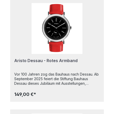
Aristo Dessau - Rotes Armband
Vor 100 Jahren zog das Bauhaus nach Dessau. Ab
September 2025 feiert die Stiftung Bauhaus
Dessau dieses Jubiläum mit Ausstellungen,
künstlerischen Programmen, Konferenzen und
Festen. Passend dazu präsentiert ARISTO das
149,00 €*
Bauhaus Uhren-Modell „DESSAU“ – eine
Hommage an die klaren Formen und die
funktionale Ästhetik des Bauhauses. Das Zifferblatt
ist in schwarz gehalten und ermöglicht ein