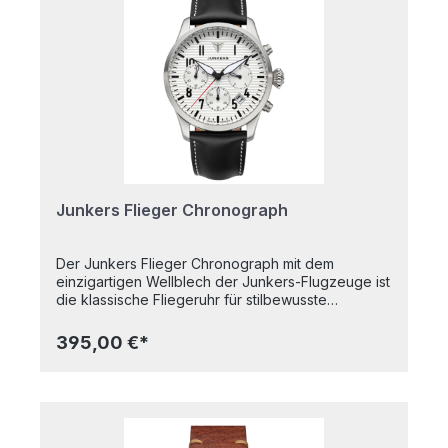
Ziffern in Ihrer Form folgen der Funktion der Uhr.
Der Sekundenzeiger mit seiner dezentralen Lage
ist ein weiterer Funktionszeiger.Das
Edelstahlgehäuse ist poliert, Ø 35 mm, 5 atm
wasserdicht, Mineralglas.Im Innern tickt ein
Schweizer Ronda Quarzwerk 1069 mit dezentraler
Sekunde.Das farblich abgestimmte gelbe
Lederband verleiht der Uhr einen besonderen
Charakter. Diese Uhr wurde entworfen und
hergestellt beim Uhrenhersteller ARISTO in
Pforzheim.
Junkers Flieger Chronograph
Der Junkers Flieger Chronograph mit dem
einzigartigen Wellblech der Junkers-Flugzeuge ist
die klassische Fliegeruhr für stilbewusste
Abenteurer. Junkers Fliegeruhren bieten durch die
leuchtenden Zeiger und Indizes exzellente
395,00 €*
Ablesbarkeit bei Tag und Nacht. Das dreieckige
Logo bei 12 Uhr, die großzügige Krone und die
Form der Zeiger verleihen ihnen den typischen
Flieger-Look und lassen die Ära der Anfänge der
Fliegerei am Handgelenk wieder
aufleben.Highlights:K1-SicherheitsglasWellblech-