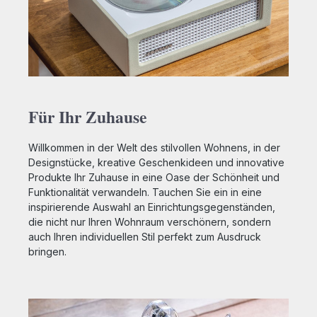
Laptops und Tablets - Gefertigt aus recyceltem
TPU, ABS, PC und Zinklegierung - Idealer
Begleiter für Telefonate, Videocalls und Online-
Meetings - Plug-&Play-Funktion, ohne Laden oder
Verbindung herstellen - Verfügt über hochwertige
Mikrofone und Lautsprecher - Für Komfort und
Nostalgie mit taktilem Knopf zum Annehmen und
Auflegen ausgestattet - Reduziert dank
physischem Abstand zum Gerät die Belastung
Für Ihr Zuhause
durch Geräteemissionen Kabellänge: 50 bis 320
Zentimeter Maße: (HxBxT): 230 x 55 x 55
Millimeter Gewicht: 252 Gramm Kompatibel mit allen
Willkommen in der Welt des stilvollen Wohnens, in der
Geräten mit USB‑C‑Anschluss, darunter alle Serien
Designstücke, kreative Geschenkideen und innovative
ab dem iPhone 15, iPad, MacBook,
Produkte Ihr Zuhause in eine Oase der Schönheit und
Android‑Smartphones sowie weitere
Funktionalität verwandeln. Tauchen Sie ein in eine
USB‑C‑fähige Geräte
inspirierende Auswahl an Einrichtungsgegenständen,
die nicht nur Ihren Wohnraum verschönern, sondern
auch Ihren individuellen Stil perfekt zum Ausdruck
bringen.