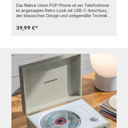
Das Native Union POP Phone ist ein Telefonhörer
im angesagten Retro-Look mit USB-C-Anschluss,
der klassisches Design und zeitgemäße Technik
stilvoll vereint. Es lässt sich unkompliziert über
USB-C mit Smartphone, Tablet oder Laptop
39,99 €*
verbinden und eignet sich ideal für Anrufe,
Videokonferenzen und virtuelle
Meetings. Hochwertige Lautsprecher und
Mikrofone sorgen für eine klare Sprachqualität,
während ein integrierter, taktiler Bedienknopf das
Annehmen, Ablehnen oder Beenden von
Gesprächen besonders komfortabel macht – ein
echtes Retro-Feeling inklusive. Durch den
größeren Abstand zum Endgerät kann zudem die
direkte Belastung durch Geräteemissionen
verringert werden. Mit seinem nostalgischen
Charme und der überzeugenden Klangqualität ist
das POP Phone die perfekte Ergänzung für
moderne Arbeitsplätze mit Stil. Bei der Herstellung
wurde besonderer Wert auf Langlebigkeit und
Nachhaltigkeit gelegt: Das Zubehör besteht aus
recycelten Materialien wie TPU und PC und
überzeugt durch eine robuste Verarbeitung. -
Retro USB-C Telefonhörer für Smartphones,