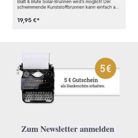
Blatt & Blüte Solar-Brunnen wird’s möglich! Der
schwimmende Kunststoffbrunnen kann einfach an
sonnigen Tagen in einem mit Wasser gefülltes
Gefäß auf dem Balkon, der Terrasse oder dem
19,95 €*
Teich im Garten platziert werden und beschert
Ihnen so ein tolles Wasserspiel. Dank des
integrierten Solarmoduls schaltet sich der Solar-
Brunnen automatisch bei Sonnenlicht ein und kann
mit Hilfe der fünf verschiedenen Aufsätze
unterschiedliche Wasserfontänen erzeugen. Ein
wahres Highlight für die Gartendeko!-
schwimmendes Wasserspiel für Garten und
Balkon- mit 5 verschiedenen Aufsätzen für
unterschiedliche Wasserfontänen (Höhe ca. 10 bis
50 cm)- mit integriertem Solarmodul (kein Akku
benötigt)- automatischer Betrieb bei Sonnenlicht-
aus Kunststoff- für drinnen und draußen geeignet
(Schutzart IP X8)- in einer GeschenkboxMaße:
Durchmesser 13 cmMaterialien: Kunststoff
Zum Newsletter anmelden