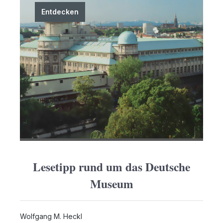
unerwarteten Überraschungen – die Leuchte
informiert Sie rechtzeitig über den Batteriestand. -
Entdecken
Schnelle Aufladung: In nur 5 Stunden aufgeladen,
sorgt die Lampe für eine beeindruckende
Betriebszeit von 10 bis 120 Stunden. -
Schutzfunktion: Bei Überlastung der Batterie sorgt
die integrierte Schutzfunktion für zusätzliche
Sicherheit. Maße: 13,5 x 25,8 x 7,5 cm – perfekt für
jeden Tisch oder Nachttisch. Die ausführliche
Anleitung macht die Einrichtung kinderleicht. Holen
Sie sich jetzt diese vielseitige Tischleuchte und
setzen Sie stimmungsvolle Akzente in Ihrem
Zuhause!
Lesetipp rund um das Deutsche
Museum
Wolfgang M. Heckl