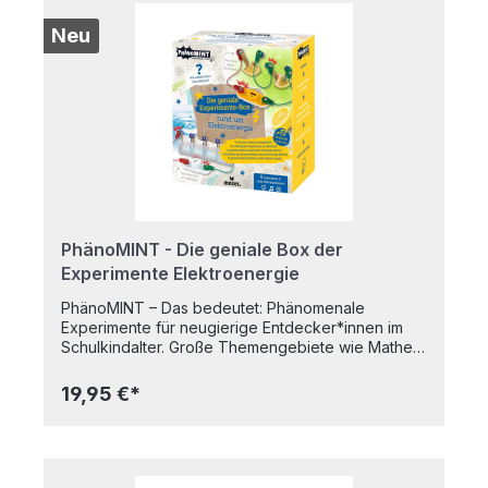
Neu
PhänoMINT - Die geniale Box der
Experimente Elektroenergie
PhänoMINT – Das bedeutet: Phänomenale
Experimente für neugierige Entdecker*innen im
Schulkindalter. Große Themengebiete wie Mathe,
Informatik, Naturwissenschaft und Technik,
werden spielerisch leicht vermittelt. Durch aktives
19,95 €*
Erleben und Experimentieren kommen die Kinder
den naturwissenschaftlichen Phänomenen unseres
Alltags auf die Spur – großer Aha-Effekt
inklusive. Was ist eigentlich Elektrizität? Wie lässt
sich eine eigene Ökobatterie herstellen? Und wie