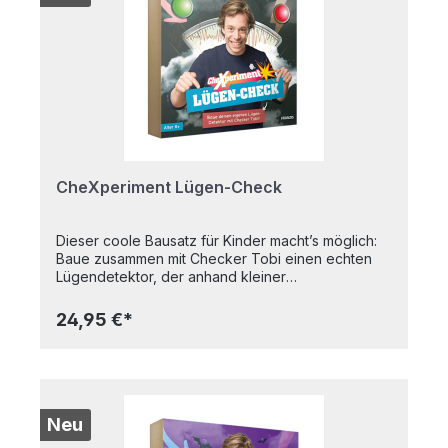
Kupfer- und Zinkstreifen, Kabel, ausführliche
Anleitung. Farbe und Inhalt können von der
Abbildung abweichen. Alter: 8+
CheXperiment Lügen-Check
Dieser coole Bausatz für Kinder macht’s möglich:
Baue zusammen mit Checker Tobi einen echten
Lügendetektor, der anhand kleiner
Veränderungen herausfinden kann, ob jemand die
Wahrheit sagt. Mit dem selbstgebauten
24,95 €*
Lügendetektor entdeckst du spielerisch, wie sich
Wahrheit und Lüge durch veränderte
Hautleitfähigkeit in unterschiedlichen Tönen
bemerkbar machen. Die passgenaue Kartonbox
schützt alle Komponenten sicher beim Versand.
Umweltfreundlich verpackt und kompakt geliefert
Neu
– direkt bereit zum Ausprobieren! Alles bereit zum