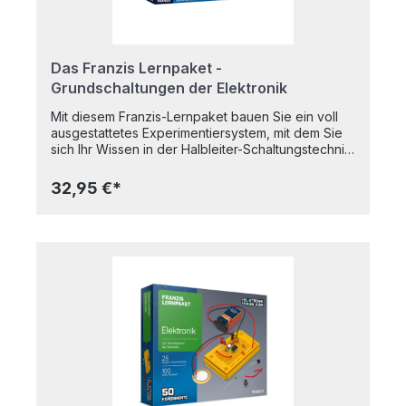
Das Franzis Lernpaket -
Grundschaltungen der Elektronik
Mit diesem Franzis-Lernpaket bauen Sie ein voll
ausgestattetes Experimentiersystem, mit dem Sie
sich Ihr Wissen in der Halbleiter-Schaltungstechnik
aneignen oder vertiefen können. Die Bauteile sind
fertig aufgelötet, nur die Verbindungen müssen
32,95 €*
noch gesteckt werden, und schon hat man eine
voll funktionsfähige Schaltung. Schnelle
Experimente. Die Verbindungstechnik mit Jumpern
garantiert die schnellste und sicherste Art, eine
Schaltung zu bauen. Schaltungsvarianten und
neue Ideen sind damit blitzschnell getestet. Nach
wenigen Experimenten kennt jeder die Platine so
genau, dass er eigene Schaltungen entwickeln
kann. Sichere Versuche. Alle vorgestellten
Schaltungen lassen sich blitzschnell und fehlerfrei
nachbauen. Auch wenn bei eigenen Versuchen
doch einmal ein Fehler passieren sollte, ist dank
der eingebauten Strombegrenzung eine