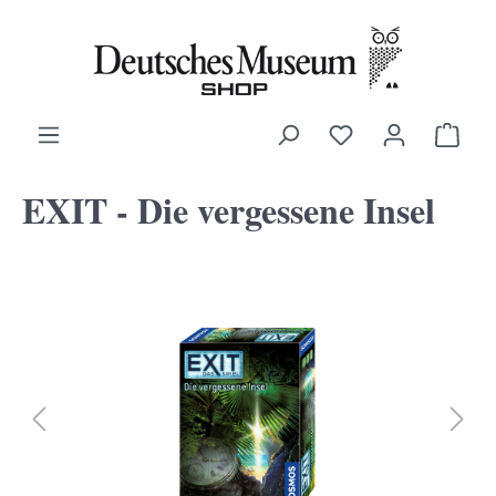
alt springen
Ware
EXIT - Die vergessene Insel
Bildergalerie überspringen