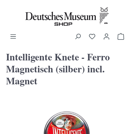
alt springen
Ware
Intelligente Knete - Ferro
Magnetisch (silber) incl.
Magnet
Bildergalerie überspringen