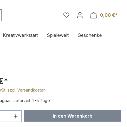
0,00 €*
Ware
Kreativwerkstatt
Spielewelt
Geschenke
€*
MwSt. zzgl. Versandkosten
ügbar, Lieferzeit: 2-5 Tage
 Anzahl: Gib den gewünschten Wert ein 
In den Warenkorb