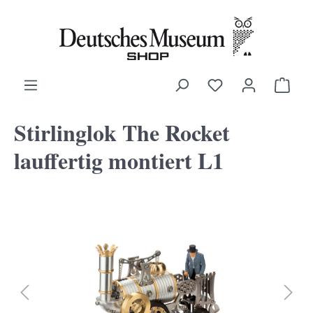
alt springen
Ware
Stirlinglok The Rocket
lauffertig montiert L1
Bildergalerie überspringen