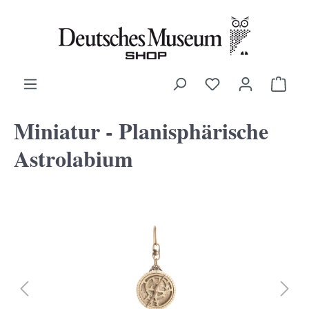
alt springen
Ware
Miniatur - Planisphärische
Astrolabium
Bildergalerie überspringen