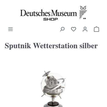
alt springen
Ware
Sputnik Wetterstation silber
Bildergalerie überspringen