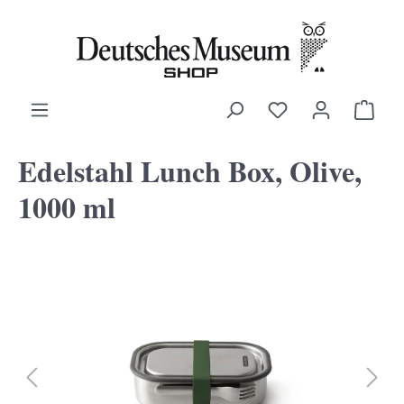
alt springen
Ware
Edelstahl Lunch Box, Olive,
1000 ml
Bildergalerie überspringen