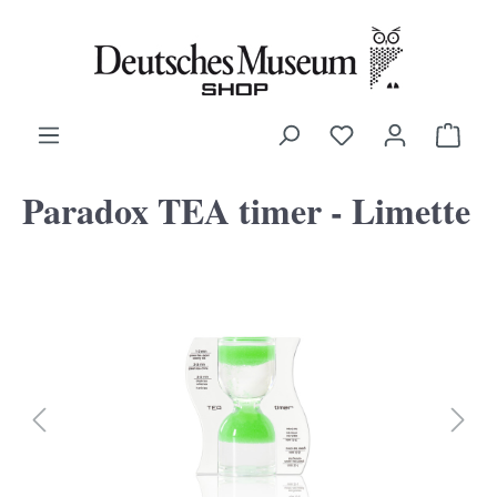
alt springen
Ware
Paradox TEA timer - Limette
Bildergalerie überspringen