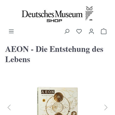
alt springen
Ware
AEON - Die Entstehung des
Lebens
Bildergalerie überspringen