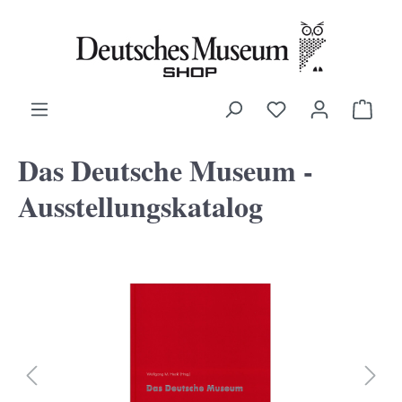
alt springen
Ware
Das Deutsche Museum -
Ausstellungskatalog
Bildergalerie überspringen