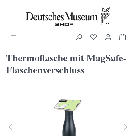
alt springen
Ware
Thermoflasche mit MagSafe-
Flaschenverschluss
Bildergalerie überspringen